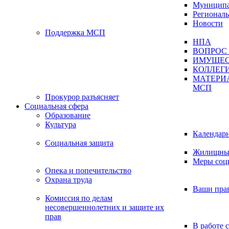
Муниципа
Регионал
Новости
Поддержка МСП
НПА
ВОПРОС 
ИМУЩЕС
КОЛЛЕГ
МАТЕРИ
МСП
Прокурор разъясняет
Социальная сфера
Образование
Культура
Календар
Социальная защита
Жилищные
Меры соц
Опека и попечительство
Охрана труда
Ваши пра
Комиссия по делам
несовершеннолетних и защите их
прав
В работе 