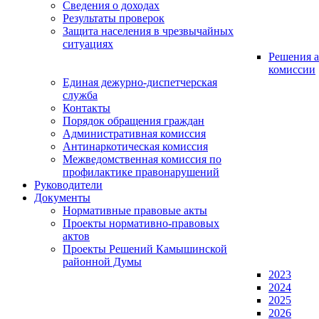
Сведения о доходах
Результаты проверок
Защита населения в чрезвычайных
ситуациях
Решения а
комиссии
Единая дежурно-диспетчерская
служба
Контакты
Порядок обращения граждан
Административная комиссия
Антинаркотическая комиссия
Межведомственная комиссия по
профилактике правонарушений
Руководители
Документы
Нормативные правовые акты
Проекты нормативно-правовых
актов
Проекты Решений Камышинской
районной Думы
2023
2024
2025
2026