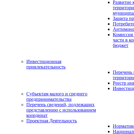
Развитие 
территор
муниципа
Защита пр
Потребит
Антимоно
Комиссия
части в к
бюджет
Инвестиционная
привлекательность
Перечень
территори
Реестр и
Инвестици
Субъектам малого и среднего
предпринимательства
Перечень сведений, подлежащих
представлению с использованием
координат
Проектная Деятельность
Нормативн
Национал