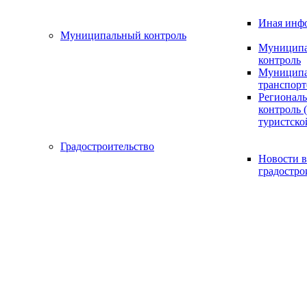
Иная инф
Муниципальный контроль
Муниципа
контроль
Муниципа
транспорт
Регионал
контроль (
туристско
Градостроительство
Новости в
градостро