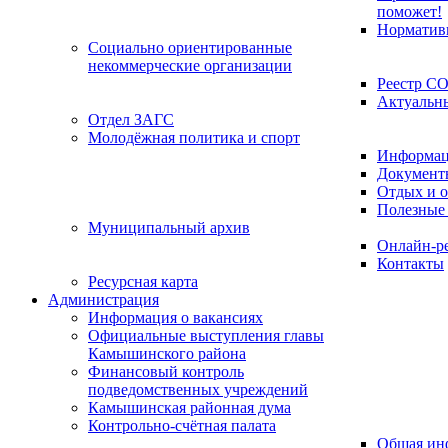
поможет!
Норматив
Социально ориентированные
некоммерческие организации
Реестр С
Актуальн
Отдел ЗАГС
Молодёжная политика и спорт
Информац
Документ
Отдых и о
Полезные
Муниципальный архив
Онлайн-р
Контакты
Ресурсная карта
Администрация
Информация о вакансиях
Официальные выступления главы
Камышинского района
Финансовый контроль
подведомственных учреждений
Камышинская районная дума
Контрольно-счётная палата
Общая ин