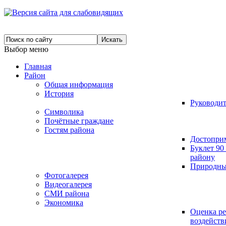
Выбор меню
Главная
Район
Общая информация
История
Руководит
Символика
Почётные граждане
Гостям района
Достопри
Буклет 9
району
Природны
Фотогалерея
Видеогалерея
СМИ района
Экономика
Оценка р
воздейст