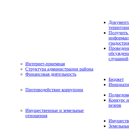
Документ
территор
Получить 
информац
градостро
Проведен
обсужден
слушаний
Интернет-приемная
Структура администрации района
Финансовая деятельность
Бюджет
Инициати
Противодействие коррупции
Подведом
Конкурс н
резерв
Имущественные и земельные
отношения
Имуществ
Земельны