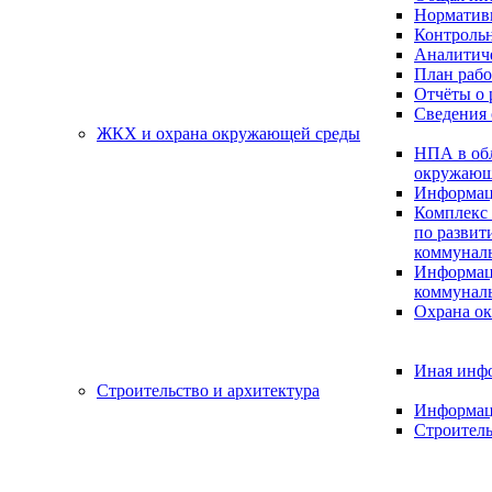
Нормативн
Контрольн
Аналитиче
План раб
Отчёты о 
Сведения 
ЖКХ и охрана окружающей среды
НПА в об
окружающ
Информац
Комплекс 
по разви
коммуналь
Информац
коммуналь
Охрана о
Иная инф
Строительство и архитектура
Информац
Строитель