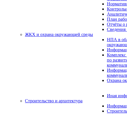
Нормативн
Контрольн
Аналитиче
План раб
Отчёты о 
Сведения 
ЖКХ и охрана окружающей среды
НПА в об
окружающ
Информац
Комплекс 
по разви
коммуналь
Информац
коммуналь
Охрана о
Иная инф
Строительство и архитектура
Информац
Строитель