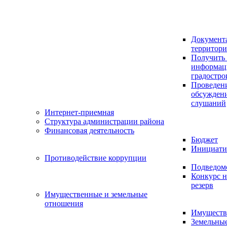
Документ
территор
Получить 
информац
градостро
Проведен
обсужден
слушаний
Интернет-приемная
Структура администрации района
Финансовая деятельность
Бюджет
Инициати
Противодействие коррупции
Подведом
Конкурс н
резерв
Имущественные и земельные
отношения
Имуществ
Земельны