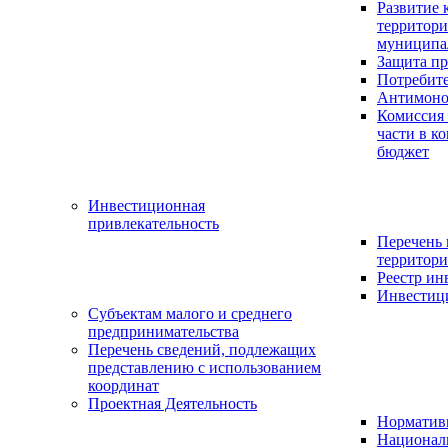
Развитие 
территор
муниципа
Защита пр
Потребит
Антимоно
Комиссия
части в к
бюджет
Инвестиционная
привлекательность
Перечень
территори
Реестр и
Инвестици
Субъектам малого и среднего
предпринимательства
Перечень сведений, подлежащих
представлению с использованием
координат
Проектная Деятельность
Нормативн
Национал