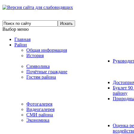
Выбор меню
Главная
Район
Общая информация
История
Руководит
Символика
Почётные граждане
Гостям района
Достопри
Буклет 9
району
Природны
Фотогалерея
Видеогалерея
СМИ района
Экономика
Оценка р
воздейст