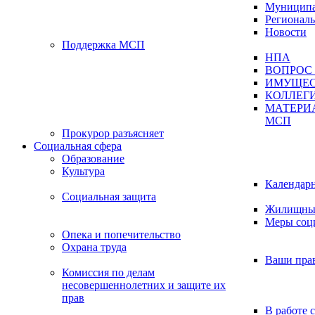
Муниципа
Регионал
Новости
Поддержка МСП
НПА
ВОПРОС 
ИМУЩЕС
КОЛЛЕГ
МАТЕРИ
МСП
Прокурор разъясняет
Социальная сфера
Образование
Культура
Календар
Социальная защита
Жилищные
Меры соц
Опека и попечительство
Охрана труда
Ваши пра
Комиссия по делам
несовершеннолетних и защите их
прав
В работе 