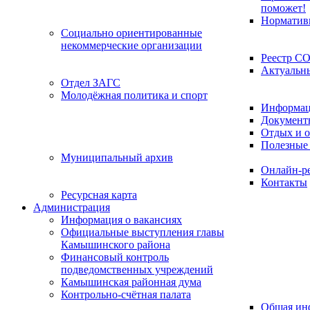
поможет!
Норматив
Социально ориентированные
некоммерческие организации
Реестр С
Актуальн
Отдел ЗАГС
Молодёжная политика и спорт
Информац
Документ
Отдых и о
Полезные
Муниципальный архив
Онлайн-р
Контакты
Ресурсная карта
Администрация
Информация о вакансиях
Официальные выступления главы
Камышинского района
Финансовый контроль
подведомственных учреждений
Камышинская районная дума
Контрольно-счётная палата
Общая ин