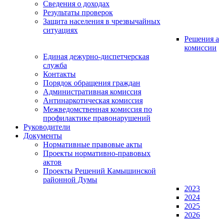
Сведения о доходах
Результаты проверок
Защита населения в чрезвычайных
ситуациях
Решения а
комиссии
Единая дежурно-диспетчерская
служба
Контакты
Порядок обращения граждан
Административная комиссия
Антинаркотическая комиссия
Межведомственная комиссия по
профилактике правонарушений
Руководители
Документы
Нормативные правовые акты
Проекты нормативно-правовых
актов
Проекты Решений Камышинской
районной Думы
2023
2024
2025
2026