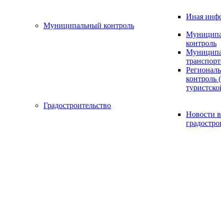
Иная инф
Муниципальный контроль
Муниципа
контроль
Муниципа
транспорт
Регионал
контроль (
туристско
Градостроительство
Новости в
градостро