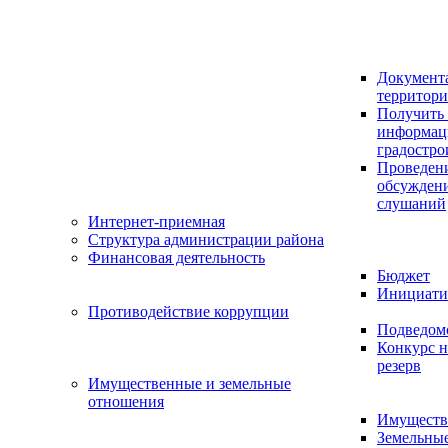
Документ
территор
Получить 
информац
градостро
Проведен
обсужден
слушаний
Интернет-приемная
Структура администрации района
Финансовая деятельность
Бюджет
Инициати
Противодействие коррупции
Подведом
Конкурс н
резерв
Имущественные и земельные
отношения
Имуществ
Земельны