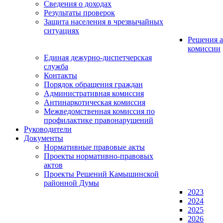
Сведения о доходах
Результаты проверок
Защита населения в чрезвычайных
ситуациях
Решения а
комиссии
Единая дежурно-диспетчерская
служба
Контакты
Порядок обращения граждан
Административная комиссия
Антинаркотическая комиссия
Межведомственная комиссия по
профилактике правонарушений
Руководители
Документы
Нормативные правовые акты
Проекты нормативно-правовых
актов
Проекты Решений Камышинской
районной Думы
2023
2024
2025
2026