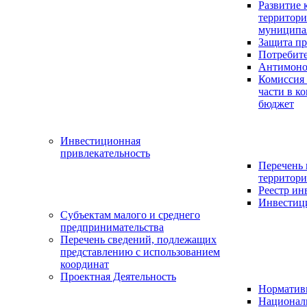
Развитие 
территор
муниципа
Защита пр
Потребит
Антимоно
Комиссия
части в к
бюджет
Инвестиционная
привлекательность
Перечень
территори
Реестр и
Инвестици
Субъектам малого и среднего
предпринимательства
Перечень сведений, подлежащих
представлению с использованием
координат
Проектная Деятельность
Нормативн
Национал