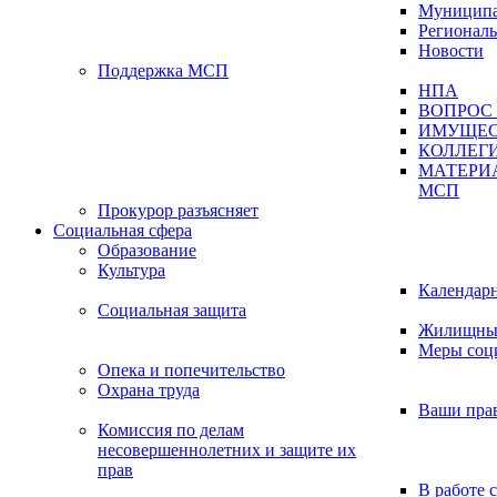
Муниципа
Регионал
Новости
Поддержка МСП
НПА
ВОПРОС 
ИМУЩЕС
КОЛЛЕГ
МАТЕРИ
МСП
Прокурор разъясняет
Социальная сфера
Образование
Культура
Календар
Социальная защита
Жилищные
Меры соц
Опека и попечительство
Охрана труда
Ваши пра
Комиссия по делам
несовершеннолетних и защите их
прав
В работе 