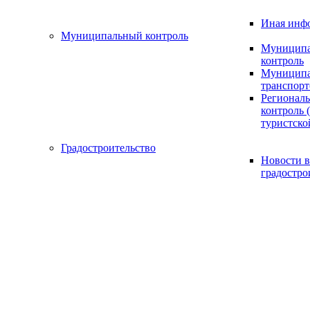
Иная инф
Муниципальный контроль
Муниципа
контроль
Муниципа
транспорт
Регионал
контроль (
туристско
Градостроительство
Новости в
градостро