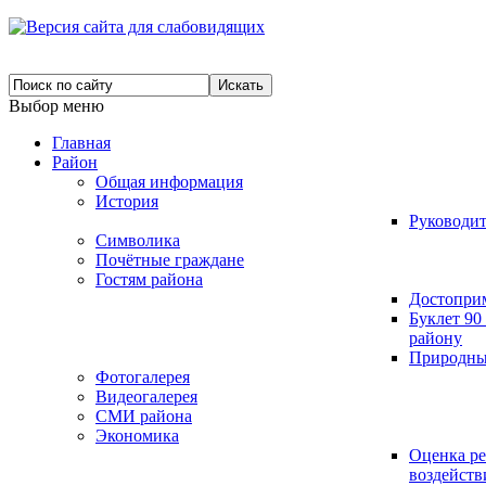
Выбор меню
Главная
Район
Общая информация
История
Руководит
Символика
Почётные граждане
Гостям района
Достопри
Буклет 9
району
Природны
Фотогалерея
Видеогалерея
СМИ района
Экономика
Оценка р
воздейст