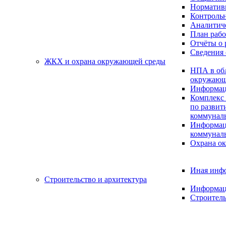
Нормативн
Контрольн
Аналитиче
План раб
Отчёты о 
Сведения 
ЖКХ и охрана окружающей среды
НПА в об
окружающ
Информац
Комплекс 
по разви
коммуналь
Информац
коммуналь
Охрана о
Иная инф
Строительство и архитектура
Информац
Строитель