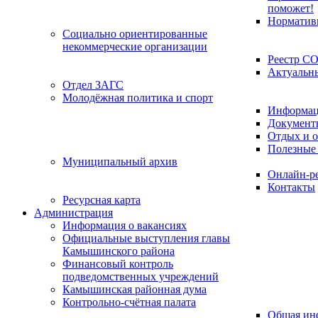
поможет!
Норматив
Социально ориентированные
некоммерческие организации
Реестр С
Актуальн
Отдел ЗАГС
Молодёжная политика и спорт
Информац
Документ
Отдых и о
Полезные
Муниципальный архив
Онлайн-р
Контакты
Ресурсная карта
Администрация
Информация о вакансиях
Официальные выступления главы
Камышинского района
Финансовый контроль
подведомственных учреждений
Камышинская районная дума
Контрольно-счётная палата
Общая ин