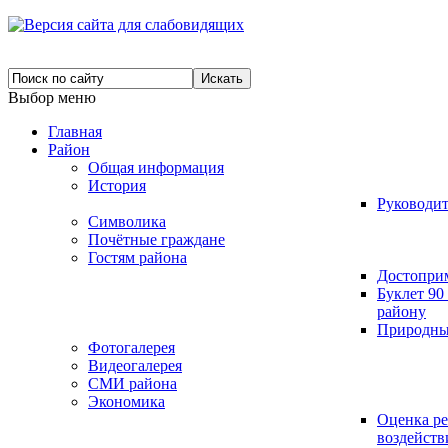
Выбор меню
Главная
Район
Общая информация
История
Руководит
Символика
Почётные граждане
Гостям района
Достопри
Буклет 9
району
Природны
Фотогалерея
Видеогалерея
СМИ района
Экономика
Оценка р
воздейст