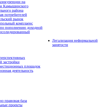
конкуренции на
ии Камышинского
льного района
ав потребителей
ельский рынок
польный комплаенс
 по пополнению доходной
онсолидированный
Легализация неформальной
занятости
 перспективных
й застройки
нвестиционных площадок
онная деятельность
о правовая база
ьные проекты