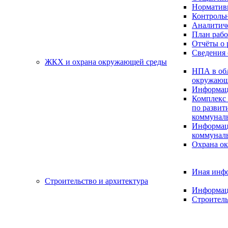
Нормативн
Контрольн
Аналитиче
План раб
Отчёты о 
Сведения 
ЖКХ и охрана окружающей среды
НПА в об
окружающ
Информац
Комплекс 
по разви
коммуналь
Информац
коммуналь
Охрана о
Иная инф
Строительство и архитектура
Информац
Строитель