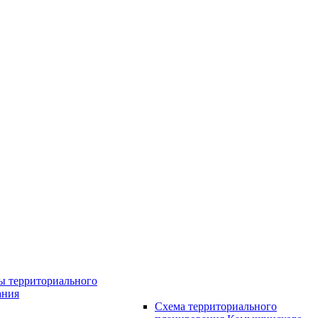
ы территориального
ания
Схема территориального