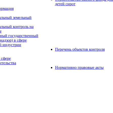
детей сирот
ормация
льный земельный
льный контроль на
е
ьный государственный
надзор) в сфере
й индустрии
Перечень объектов контроля
 сфере
ительства
Нормативно правовые акты