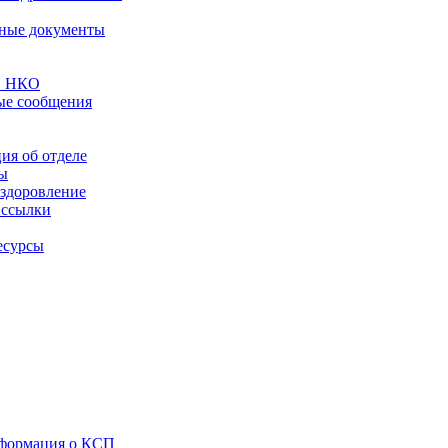
ные документы
О НКО
ые сообщения
ия об отделе
ы
здоровление
 ссылки
есурсы
формация о КСП