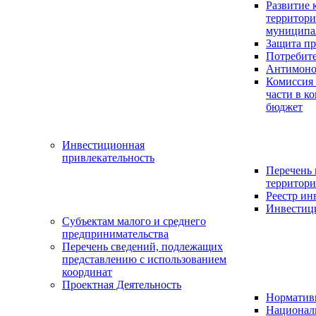
Развитие 
территор
муниципа
Защита пр
Потребит
Антимоно
Комиссия
части в к
бюджет
Инвестиционная
привлекательность
Перечень
территори
Реестр и
Инвестици
Субъектам малого и среднего
предпринимательства
Перечень сведений, подлежащих
представлению с использованием
координат
Проектная Деятельность
Нормативн
Национал