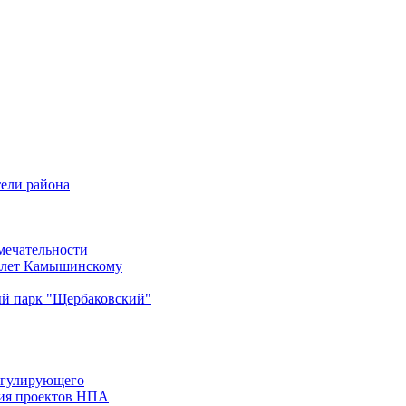
ели района
мечательности
0 лет Камышинскому
й парк "Щербаковский"
егулирующего
вия проектов НПА