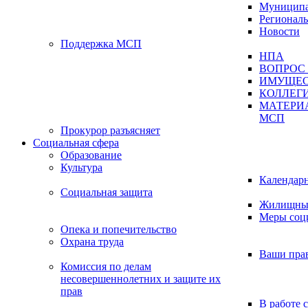
Муниципа
Регионал
Новости
Поддержка МСП
НПА
ВОПРОС 
ИМУЩЕС
КОЛЛЕГ
МАТЕРИ
МСП
Прокурор разъясняет
Социальная сфера
Образование
Культура
Календар
Социальная защита
Жилищные
Меры соц
Опека и попечительство
Охрана труда
Ваши пра
Комиссия по делам
несовершеннолетних и защите их
прав
В работе 