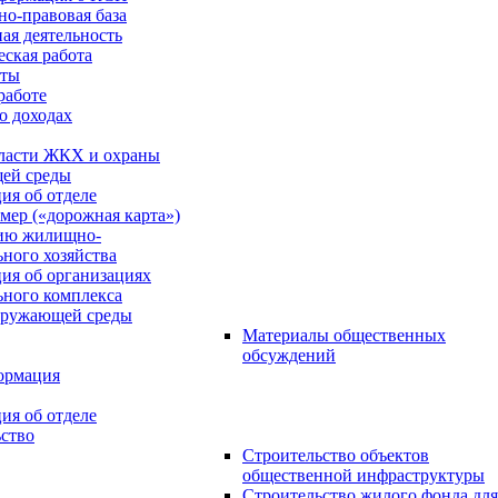
о-правовая база
ая деятельность
ская работа
оты
работе
о доходах
ласти ЖКХ и охраны
ей среды
ия об отделе
мер («дорожная карта»)
тию жилищно-
ного хозяйства
ия об организациях
ного комплекса
кружающей среды
Материалы общественных
обсуждений
ормация
ия об отделе
ство
Строительство объектов
общественной инфраструктуры
Строительство жилого фонда для