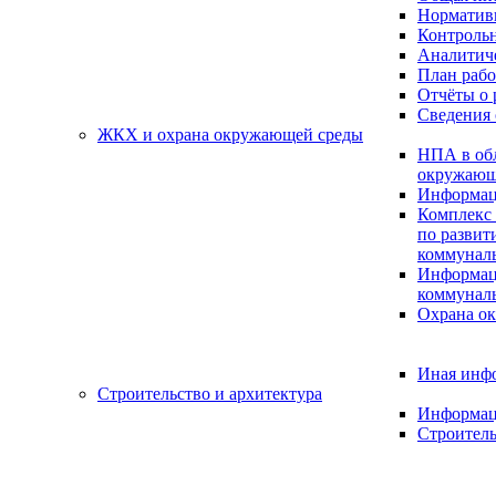
Нормативн
Контрольн
Аналитиче
План раб
Отчёты о 
Сведения 
ЖКХ и охрана окружающей среды
НПА в об
окружающ
Информац
Комплекс 
по разви
коммуналь
Информац
коммуналь
Охрана о
Иная инф
Строительство и архитектура
Информац
Строитель