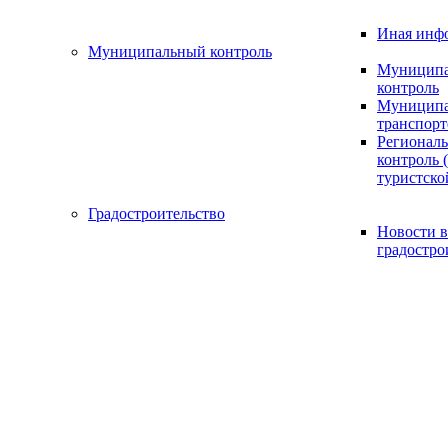
Иная инф
Муниципальный контроль
Муниципа
контроль
Муниципа
транспорт
Регионал
контроль (
туристско
Градостроительство
Новости в
градостро