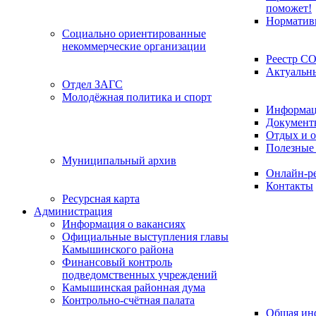
поможет!
Норматив
Социально ориентированные
некоммерческие организации
Реестр С
Актуальн
Отдел ЗАГС
Молодёжная политика и спорт
Информац
Документ
Отдых и о
Полезные
Муниципальный архив
Онлайн-р
Контакты
Ресурсная карта
Администрация
Информация о вакансиях
Официальные выступления главы
Камышинского района
Финансовый контроль
подведомственных учреждений
Камышинская районная дума
Контрольно-счётная палата
Общая ин