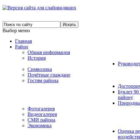
Выбор меню
Главная
Район
Общая информация
История
Руководит
Символика
Почётные граждане
Гостям района
Достопри
Буклет 9
району
Природны
Фотогалерея
Видеогалерея
СМИ района
Экономика
Оценка р
воздейст