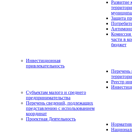
Развитие 
территор
муниципа
Защита пр
Потребит
Антимоно
Комиссия
части в к
бюджет
Инвестиционная
привлекательность
Перечень
территори
Реестр и
Инвестици
Субъектам малого и среднего
предпринимательства
Перечень сведений, подлежащих
представлению с использованием
координат
Проектная Деятельность
Нормативн
Национал