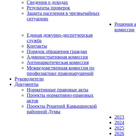
Сведения о доходах
Результаты проверок
Защита населения в чрезвычайных
ситуациях
Решения а
комиссии
Единая дежурно-диспетчерская
служба
Контакты
Порядок обращения граждан
Административная комиссия
Антинаркотическая комиссия
Межведомственная комиссия по
профилактике правонарушений
Руководители
Документы
Нормативные правовые акты
Проекты нормативно-правовых
актов
Проекты Решений Камышинской
районной Думы
2023
2024
2025
2026