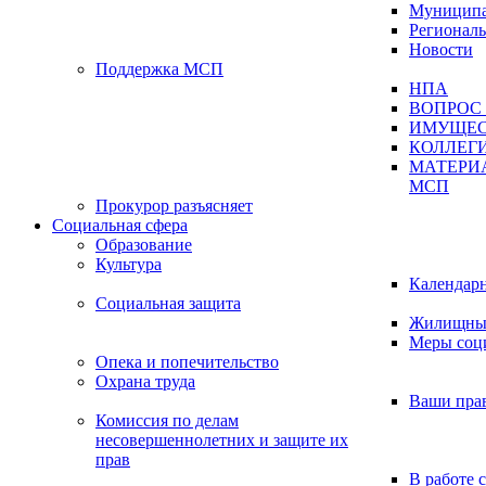
Муниципа
Регионал
Новости
Поддержка МСП
НПА
ВОПРОС 
ИМУЩЕС
КОЛЛЕГ
МАТЕРИ
МСП
Прокурор разъясняет
Социальная сфера
Образование
Культура
Календар
Социальная защита
Жилищные
Меры соц
Опека и попечительство
Охрана труда
Ваши пра
Комиссия по делам
несовершеннолетних и защите их
прав
В работе 