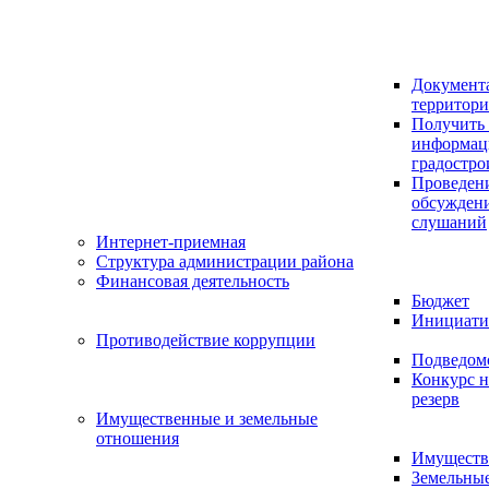
Документ
территор
Получить 
информац
градостро
Проведен
обсужден
слушаний
Интернет-приемная
Структура администрации района
Финансовая деятельность
Бюджет
Инициати
Противодействие коррупции
Подведом
Конкурс н
резерв
Имущественные и земельные
отношения
Имуществ
Земельны